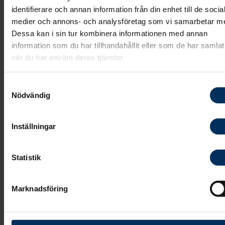
inom Fonus och handläggningen görs av erfarna
identifierare och annan information från din enhet till de socia
personer som har gedigen erfarenhet av att bedöm
medier och annons- och analysföretag som vi samarbetar m
olika ärenden inom begravningsområdet ur kundens
Dessa kan i sin tur kombinera informationen med annan
information som du har tillhandahållit eller som de har samlat
synvinkel.
när du har använt deras tjänster.
E-post:
kundombudsmannen@fonus.se
Samtyckesval
Postadress: Kundombudsmannen, Fonus,
Nödvändig
Väderkvarnsgatan 17 C, 753 29 Uppsala
Inställningar
Om du ändå inte är nöjd
Statistik
Är du inte nöjd med Kundombudsmannens beslut fin
andra möjligheter att få ditt ärende omprövat. Enkla
Marknadsföring
är att du då vänder dig till
Allmänna
reklamationsnämnden (ARN).