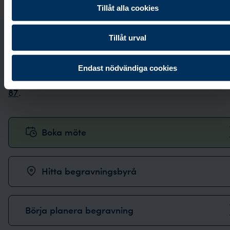
Tillåt alla cookies
Tillåt urval
Kontakta oss
Endast nödvändiga cookies
Vi svarar i telefon alla dagar i veckan:
0771-87 00
87
.
Boka möte
Hitta begravningsbyrå
Börja planera begravning