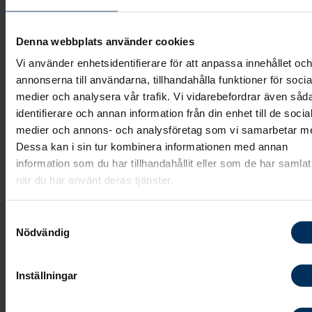
En person som begravs inom en frikyrka har i princip
Denna webbplats använder cookies
alltid en koppling till församlingen, men alla är
Vi använder enhetsidentifierare för att anpassa innehållet oc
välkomna att delta i ceremonin. Varje frikyrka har sin
annonserna till användarna, tillhandahålla funktioner för socia
egen handbok för begravning, men de flesta följer i
medier och analysera vår trafik. Vi vidarebefordrar även såd
stort sett samma ordning och tradition som
Svenska
identifierare och annan information från din enhet till de socia
kyrkan
. Musik är ett viktigt inslag precis som
medier och annons- och analysföretag som vi samarbetar m
Dessa kan i sin tur kombinera informationen med annan
bibelläsning och böner.
information som du har tillhandahållit eller som de har samlat
Utöver den kyrkliga traditionen har familjens önskem
när du har använt deras tjänster.
och kulturella traditioner vikt för hur begravningen
Samtyckesval
utformas. Traditionerna inom frikyrkorna skiljer sig åt
Nödvändig
beroende på var i landet man befinner sig. På en de
orter är det mindre vanligt med gravsättning medan
Inställningar
det på andra orter är vanligt att hela familjen eller til
och med hela begravningssällskapet, följer med och