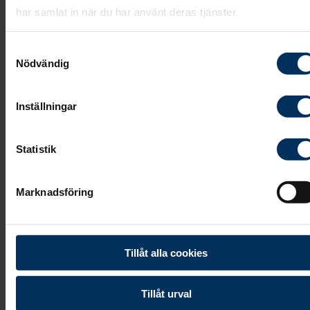
har samlat in när du har använt deras tjänster.
Samtyckesval
Vita Arkivet finns digitalt och i pappersform.
Nödvändig
Om du önskar fylla i Vita Arkivet är det enklast
att göra det digitalt på
vitaarkivet.se
.
Inställningar
Önskar du fylla i det i pappersform kan du
kontakta din närmaste Fonusbyrå
, så kan vi
Statistik
förse dig med ett exemplar.
Marknadsföring
Vanligaste frågorna om vita arkivet:
Tillåt alla cookies
Tillåt urval