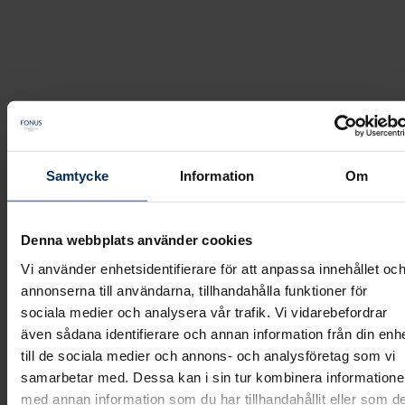
Hur kommer jag åt Vita Arkivet?
Fonus
Frågor & Svar
/
/
Samtycke
Information
Om
Hur kommer jag åt Vita Arkivet?
Denna webbplats använder cookies
Vi använder enhetsidentifierare för att anpassa innehållet oc
annonserna till användarna, tillhandahålla funktioner för
Hur kommer jag åt Vita
sociala medier och analysera vår trafik. Vi vidarebefordrar
även sådana identifierare och annan information från din enh
Arkivet?
till de sociala medier och annons- och analysföretag som vi
samarbetar med. Dessa kan i sin tur kombinera information
med annan information som du har tillhandahållit eller som d