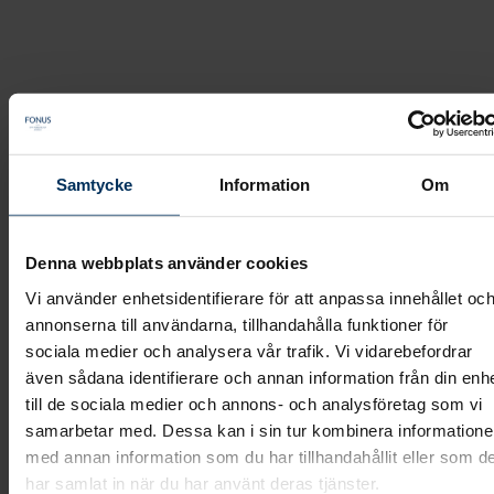
Boka möte
Samtycke
Information
Om
Fonus
/
Boka möte
Denna webbplats använder cookies
Vi använder enhetsidentifierare för att anpassa innehållet oc
annonserna till användarna, tillhandahålla funktioner för
sociala medier och analysera vår trafik. Vi vidarebefordrar
även sådana identifierare och annan information från din enh
till de sociala medier och annons- och analysföretag som vi
samarbetar med. Dessa kan i sin tur kombinera information
med annan information som du har tillhandahållit eller som d
har samlat in när du har använt deras tjänster.