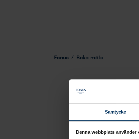
Boka möte
Fonus
/
Boka möte
Samtycke
Denna webbplats använder 