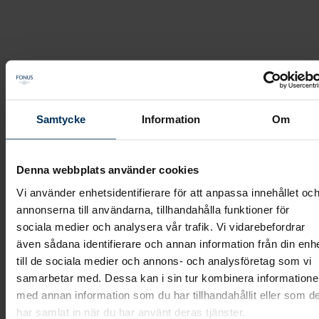
Boka möte
Samtycke
Information
Om
Fonus
/
Boka möte
Denna webbplats använder cookies
Vi använder enhetsidentifierare för att anpassa innehållet oc
annonserna till användarna, tillhandahålla funktioner för
sociala medier och analysera vår trafik. Vi vidarebefordrar
även sådana identifierare och annan information från din enh
till de sociala medier och annons- och analysföretag som vi
samarbetar med. Dessa kan i sin tur kombinera information
med annan information som du har tillhandahållit eller som d
har samlat in när du har använt deras tjänster.