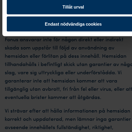
besöker.
Tillåt urval
Ansvar
Endast nödvändiga cookies
Fonus ansvarar inte för någon direkt eller indirekt
skada som uppstår till följd av användning av
hemsidan eller förlitan på dess innehåll. Hemsidan
tillhandahålls i befintligt skick utan garantier av någ
slag, vare sig uttryckliga eller underförstådda. Vi
garanterar inte att hemsidan kommer att vara
tillgänglig utan avbrott, fri från fel eller virus, eller at
eventuella brister kommer att åtgärdas.
Vi strävar efter att hålla informationen på hemsidan
korrekt och uppdaterad, men lämnar inga garantier
avseende innehållets fullständighet, riktighet,