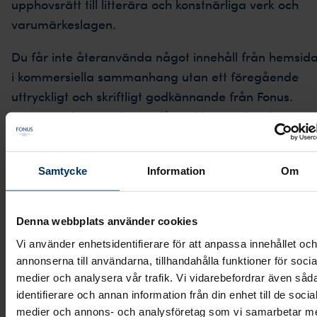
upphovsrätt till litterära och konstnärliga verk och
varumärkeslagen.
Du får inte återanvända något innehåll från hemsid
i kommersiella sammanhang utan ett föregående
uttryckligt och skriftligt godkännande från Fonus.
Detta innebär att du inte får publicera, distribuera,
sälja, licensiera eller på annat sätt sprida innehållet
för annat än personliga och icke-kommersiella syften
Samtycke
Information
Om
Personuppgifter
Denna webbplats använder cookies
Vi använder enhetsidentifierare för att anpassa innehållet oc
Vår behandling av dina personuppgifter regleras av
annonserna till användarna, tillhandahålla funktioner för socia
vår integritetspolicy
. Integritetspolicyn beskriver hur 
medier och analysera vår trafik. Vi vidarebefordrar även såd
samlar in, använder och skyddar dina personuppgift
identifierare och annan information från din enhet till de socia
i enlighet med Europaparlamentets och rådets
medier och annons- och analysföretag som vi samarbetar m