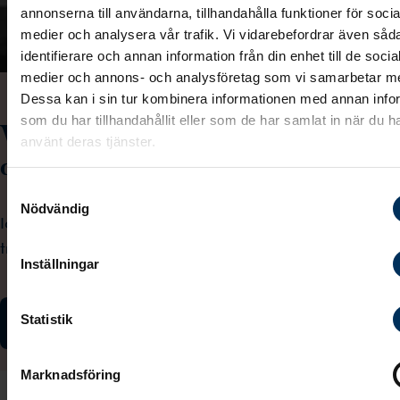
annonserna till användarna, tillhandahålla funktioner för socia
medier och analysera vår trafik. Vi vidarebefordrar även såd
identifierare och annan information från din enhet till de socia
medier och annons- och analysföretag som vi samarbetar m
Dessa kan i sin tur kombinera informationen med annan info
som du har tillhandahållit eller som de har samlat in när du h
Vi behöver bli bättre på att prata om
använt deras tjänster.
döden
Samtyckesval
Nödvändig
Idag undviker många svenskar att prata om döden,
trots att undersökningar visar att det gör oss gott.
Inställningar
Ta del av vår guide Dödsotyst
Statistik
Marknadsföring